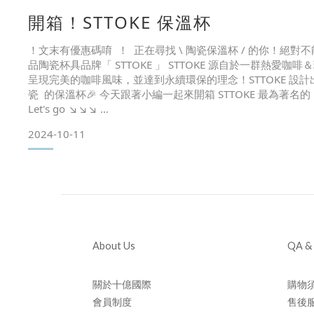
開箱！STTOKE 保溫杯
！文末有優惠碼唷 ！ 正在尋找 \ 陶瓷保溫杯 / 的你！絕對
品陶瓷杯具品牌「 STTOKE 」 STTOKE 源自於一群熱愛
呈現完美的咖啡風味，並達到永續環保的理念！STTOKE 設計
瓷 的保溫杯🎉 今天跟著小編一起來開箱 STTOKE 最為著名
Let's go ↘↘↘
✔外觀設計｜材質介紹｜使用情境｜周邊配件｜如何清潔一共
2024-10-11
外觀開始進入主題吧↘ STTOKE 使
About Us
QA &
關於十億國際
購物
會員制度
售後