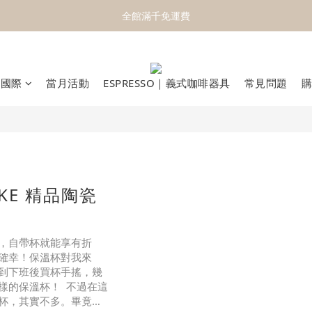
官網搬家中！立即前往新官網＼領取購物金／
全館滿千免運費
官網搬家中！立即前往新官網＼領取購物金／
億國際
當月活動
ESPRESSO｜義式咖啡器具
常見問題
KE 精品陶瓷
，自帶杯就能享有折
確幸！保溫杯對我來
到下班後買杯手搖，幾
樣的保溫杯！ 不過在這
杯，其實不多。畢竟保