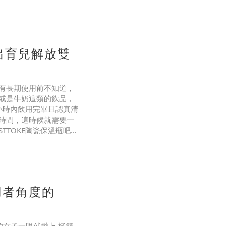
要。 我在選保溫杯的時
外出育兒解放雙
有長期使用前不知道，
或是牛奶這類的飲品，
小時內飲用完畢且認真清
時間，這時候就需要一
TOKE陶瓷保溫瓶吧
們自己平時出門都有攜帶
用者角度的