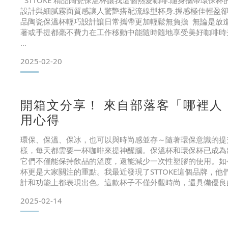
STTOKE 精品陶瓷保溫杯讓我這個熱愛咖啡.隨身攜帶環保杯
設計與細膩霧面質感讓人驚艷搭配流線型杯身.握感極佳輕盈卻不失
品陶瓷保溫杯輕巧設計讓日常攜帶更加輕鬆無負擔 無論是放
著或手提都毫不費力在工作移動中能隨時隨地享受美好咖啡
快看看！這就是陪我南北跑.征戰各大咖啡館的 STTOKE 精品陶
2025-02-20
量剛剛好超商或咖啡館的大杯咖啡都能輕鬆裝下貼心小提醒~
別多還是得先偷喝一口避免遇
開箱文分享！ 來自部落客「哪裡人
用心得
環保、保溫、保冰，也可以與時尚感並存～隨著環保意識的提
樣，每天都需要一杯咖啡來提神醒腦。保溫杯和環保杯已成為
它們不僅能保持飲品的溫度，還能減少一次性塑膠的使用。如
杯更是大家關注的重點。我最近發現了STTOKE這個品牌，
計和功能上都表現出色。這款杯子不僅外觀時尚，還具備優良
忙的生活中隨時都能享受到熱騰騰的咖啡。無論是在辦公室還
2025-02-14
能完美融入我的日常生活，既環保又實用，真的是一個不