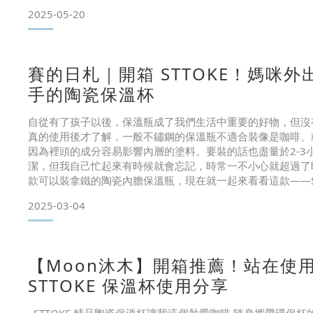
溫杯不是只要外型好看就夠了，用得安心、順手，才是真的重
2025-05-20
候，最在意的就是內層材質，像有沒有使用食品級安全塗層
賽的日札｜開箱 STTOKE！媽咪
手的陶瓷保溫杯
自從有了孩子以後，保溫瓶成了我們生活中重要的好物，但沒
真的使用後才了解，一般不鏽鋼的保溫瓶不適合裝像是咖啡、
因為裡頭的成分容易影響內層的塗料。要裝的話也盡量於2-3
潔，但我自己忙起來有時候就會忘記，時常一不小心就超過了
款可以裝拿鐵的陶瓷內膽保溫瓶，現在就一起來看看這款——ST
:) STTOKE品牌我第一次知道時是因為開咖啡廳的朋友，他
2025-03-04
咖啡的習慣，所以在挑選保溫瓶上更知道
【Moon沐木】開箱推薦！站在使
STTOKE 保溫杯使用分享