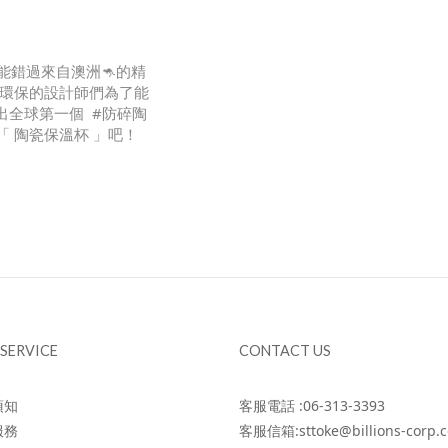
不能錯過來自澳洲🦘的精
咖啡＆環保的設計師們為了能
出全球第一個 #防碎陶
的「 陶瓷保溫杯 」吧！
有5個主題！我們首先從
 SERVICE
CONTACT US
須知
客服電話 :06-313-3393
服務
客服信箱:sttoke@billions-corp.