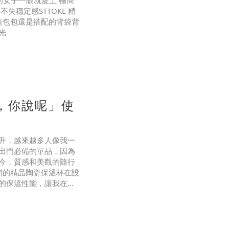
的女子一眼就愛上 極簡
穩定感STTOKE 精
進包包還是搭配的背袋背
時光
瓷保溫杯！16oz 的容
如果飲品裡冰塊或奶泡特
，你說呢」使
升，越來越多人像我一
出門必備的單品，因為
今，質感和美觀的隨行
他們的精品陶瓷保溫杯在設
的保溫性能，讓我在繁
是外出，這款保溫杯都