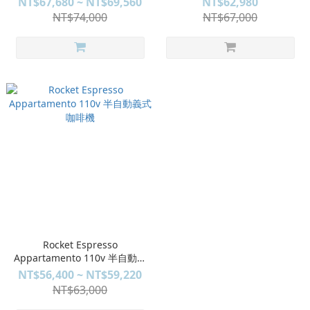
NT$67,680 ~ NT$69,560
NT$62,980
NT$74,000
NT$67,000
Rocket Espresso
Appartamento 110v 半自動義
式咖啡機
NT$56,400 ~ NT$59,220
NT$63,000